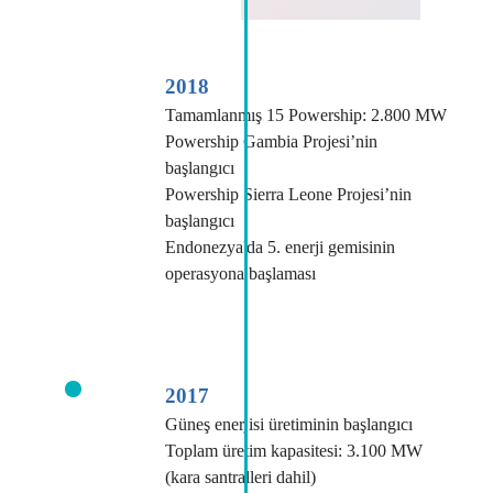
2018
Tamamlanmış 15 Powership: 2.800 MW
Powership Gambia Projesi’nin
başlangıcı
Powership Sierra Leone Projesi’nin
başlangıcı
Endonezya'da 5. enerji gemisinin
operasyona başlaması
2017
Güneş enerjisi üretiminin başlangıcı
Toplam üretim kapasitesi: 3.100 MW
(kara santralleri dahil)