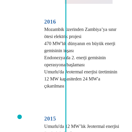
2016
Mozambik üzerinden Zambiya’ya sınır
ötesi elektrik projesi
470 MW'lık dünyanın en büyük enerji
gemisinin inşası
Endonezya'da 2. enerji gemisinin
operasyona başlaması
Umurlu'da Jeotermal enerjisi üretiminin
12 MW kapasiteden 24 MW'a
çıkarılması
2015
Umurlu'da 12 MW’lık Jeotermal enerjisi